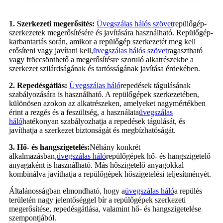
1. Szerkezeti megerősítés:
Üvegszálas hálós szövet
repülőgép-
szerkezetek megerősítésére és javítására használható. Repülőgép-
karbantartás során, amikor a repülőgép szerkezetét meg kell
erősíteni vagy javítani kell,
üvegszálas hálós szövet
ragasztható
vagy fröccsönthető a megerősítésre szoruló alkatrészekbe a
szerkezet szilárdságának és tartósságának javítása érdekében.
2. Repedésgátlás:
Üvegszálas háló
repedések tágulásának
szabályozására is használható. A repülőgépek szerkezetében,
különösen azokon az alkatrészeken, amelyeket nagymértékben
érint a rezgés és a feszültség, a használata
üvegszálas
háló
hatékonyan szabályozhatja a repedések tágulását, és
javíthatja a szerkezet biztonságát és megbízhatóságát.
3. Hő- és hangszigetelés:
Néhány konkrét
alkalmazásban,
üvegszálas háló
repülőgépek hő- és hangszigetelő
anyagaként is használható. Más hőszigetelő anyagokkal
kombinálva javíthatja a repülőgépek hőszigetelési teljesítményét.
Általánosságban elmondható, hogy a
üvegszálas háló
a repülés
területén nagy jelentőséggel bír a repülőgépek szerkezeti
megerősítése, repedésgátlása, valamint hő- és hangszigetelése
szempontjából.