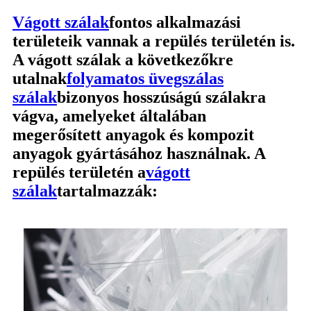
Vágott szálak
fontos alkalmazási
területeik vannak a repülés területén is.
A vágott szálak a következőkre
utalnak
folyamatos üvegszálas
szálak
bizonyos hosszúságú szálakra
vágva, amelyeket általában
megerősített anyagok és kompozit
anyagok gyártásához használnak. A
repülés területén a
vágott
szálak
tartalmazzák: