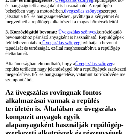
2. Hő- és hangszigetelés:
Üvegszálas szőnyeg
repülőgépek hő-
és hangszigetelő anyagaként is használható. A repülőgép
belsejében vagy a motortérben,
üvegszálas szőnyeg
szerepet
játszhat a hő- és hangszigetelésben, javíthatja a kényelmet és
megvédheti a repülőgép alkatrészeit a magas hőmérséklettől.
3. Korróziógátló bevonat:
Üvegszálas szőnyeg
korróziógátló
bevonatokhoz párnázó anyagként is használható. Repülőgépek
felületbevonatában,
Üvegszálas szőnyeg
javíthatja a bevonat
tapadását és tartósságát, ezáltal meghosszabbítva a repülőgép
élettartamát.
Általánosságban elmondható, hogy a
Üvegszálas szőnyeg
a
repülés területén nagy jelentőséggel bír a repülőgépek szerkezeti
megerősítése, hő- és hangszigetelése, valamint korrózióvédelme
szempontjából.
Az üvegszálas rovingnak fontos
alkalmazásai vannak a repülés
területén is. Általában az üvegszálas
kompozit anyagok egyik
alapanyagaként használják repülőgép-
szerkezeti alkatrészek és részegységek