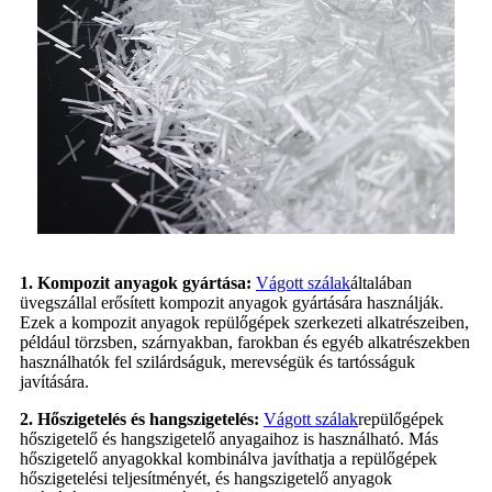
1. Kompozit anyagok gyártása:
Vágott szálak
általában
üvegszállal erősített kompozit anyagok gyártására használják.
Ezek a kompozit anyagok repülőgépek szerkezeti alkatrészeiben,
például törzsben, szárnyakban, farokban és egyéb alkatrészekben
használhatók fel szilárdságuk, merevségük és tartósságuk
javítására.
2. Hőszigetelés és hangszigetelés:
Vágott szálak
repülőgépek
hőszigetelő és hangszigetelő anyagaihoz is használható. Más
hőszigetelő anyagokkal kombinálva javíthatja a repülőgépek
hőszigetelési teljesítményét, és hangszigetelő anyagok