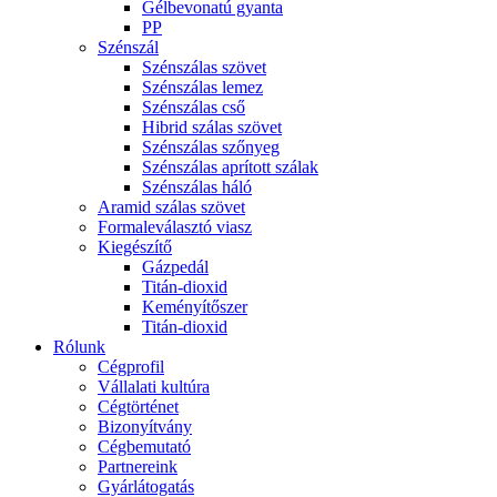
Gélbevonatú gyanta
PP
Szénszál
Szénszálas szövet
Szénszálas lemez
Szénszálas cső
Hibrid szálas szövet
Szénszálas szőnyeg
Szénszálas aprított szálak
Szénszálas háló
Aramid szálas szövet
Formaleválasztó viasz
Kiegészítő
Gázpedál
Titán-dioxid
Keményítőszer
Titán-dioxid
Rólunk
Cégprofil
Vállalati kultúra
Cégtörténet
Bizonyítvány
Cégbemutató
Partnereink
Gyárlátogatás