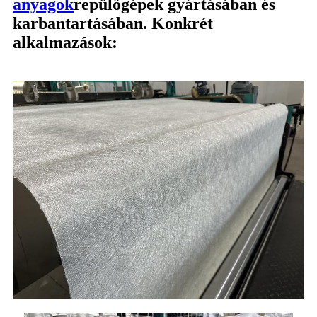
anyagok
repülőgépek gyártásában és
karbantartásában. Konkrét
alkalmazások: