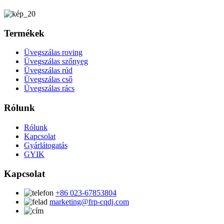
Termékek
Üvegszálas roving
Üvegszálas szőnyeg
Üvegszálas rúd
Üvegszálas cső
Üvegszálas rács
Rólunk
Rólunk
Kapcsolat
Gyárlátogatás
GYIK
Kapcsolat
+86 023-67853804
marketing@frp-cqdj.com