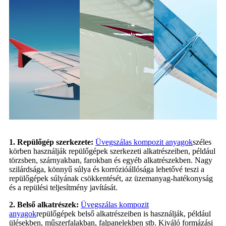
1. Repülőgép szerkezete:
Üvegszálas kompozit anyagok
széles
körben használják repülőgépek szerkezeti alkatrészeiben, például
törzsben, szárnyakban, farokban és egyéb alkatrészekben. Nagy
szilárdsága, könnyű súlya és korrózióállósága lehetővé teszi a
repülőgépek súlyának csökkentését, az üzemanyag-hatékonyság
és a repülési teljesítmény javítását.
2. Belső alkatrészek:
Üvegszálas kompozit
anyagok
repülőgépek belső alkatrészeiben is használják, például
ülésekben, műszerfalakban, falpanelekben stb. Kiváló formázási