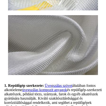
1. Repülőgép szerkezete:
Üvegszálas szövet
általában fontos
alkotóeleme
üvegszálas kompozit anyagok
és repülőgép-szerkezeti
alkatrészek, például törzs, szárnyak, farok és egyéb alkatrészek
gyártására használják. Kiváló szakítószilárdsággal és
korrózióállósággal rendelkezik, ami segíthet a repülőgépek