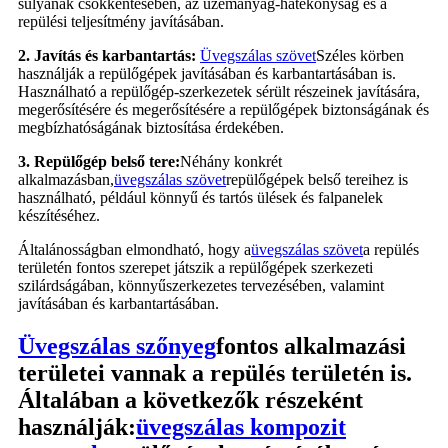
súlyának csökkentésében, az üzemanyag-hatékonyság és a
repülési teljesítmény javításában.
2. Javítás és karbantartás:
Üvegszálas szövet
Széles körben
használják a repülőgépek javításában és karbantartásában is.
Használható a repülőgép-szerkezetek sérült részeinek javítására,
megerősítésére és megerősítésére a repülőgépek biztonságának és
megbízhatóságának biztosítása érdekében.
3. Repülőgép belső tere:
Néhány konkrét
alkalmazásban,
üvegszálas szövet
repülőgépek belső tereihez is
használható, például könnyű és tartós ülések és falpanelek
készítéséhez.
Általánosságban elmondható, hogy a
üvegszálas szövet
a repülés
területén fontos szerepet játszik a repülőgépek szerkezeti
szilárdságában, könnyűszerkezetes tervezésében, valamint
javításában és karbantartásában.
Üvegszálas szőnyeg
fontos alkalmazási
területei vannak a repülés területén is.
Általában a következők részeként
használják:
üvegszálas kompozit