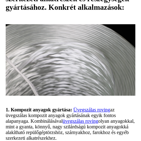
gyártásához. Konkrét alkalmazások:
1. Kompozit anyagok gyártása:
Üvegszálas roving
az
üvegszálas kompozit anyagok gyártásának egyik fontos
alapanyaga. Kombinálásával
üvegszálas roving
olyan anyagokkal,
mint a gyanta, könnyű, nagy szilárdságú kompozit anyagokká
alakítható repülőgéptörzshöz, szárnyakhoz, farokhoz és egyéb
szerkezeti alkatrészekhez.