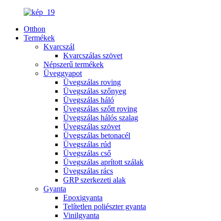
Otthon
Termékek
Kvarcszál
Kvarcszálas szövet
Népszerű termékek
Üveggyapot
Üvegszálas roving
Üvegszálas szőnyeg
Üvegszálas háló
Üvegszálas szőtt roving
Üvegszálas hálós szalag
Üvegszálas szövet
Üvegszálas betonacél
Üvegszálas rúd
Üvegszálas cső
Üvegszálas aprított szálak
Üvegszálas rács
GRP szerkezeti alak
Gyanta
Epoxigyanta
Telítetlen poliészter gyanta
Vinilgyanta