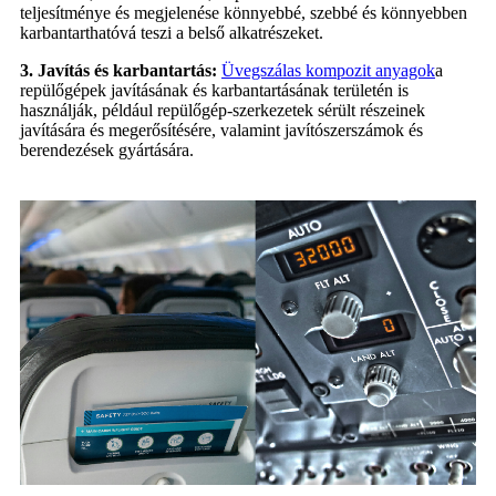
teljesítménye és megjelenése könnyebbé, szebbé és könnyebben
karbantarthatóvá teszi a belső alkatrészeket.
3. Javítás és karbantartás:
Üvegszálas kompozit anyagok
a
repülőgépek javításának és karbantartásának területén is
használják, például repülőgép-szerkezetek sérült részeinek
javítására és megerősítésére, valamint javítószerszámok és
berendezések gyártására.