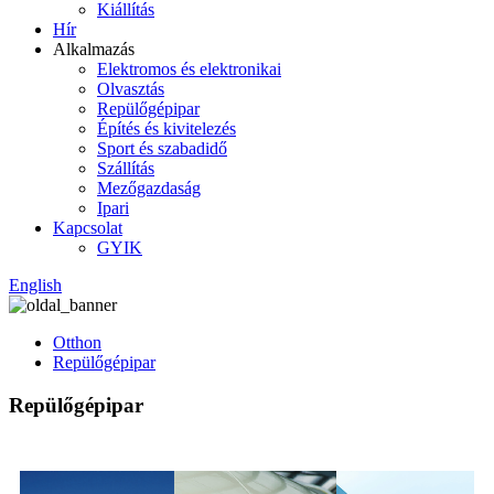
Kiállítás
Hír
Alkalmazás
Elektromos és elektronikai
Olvasztás
Repülőgépipar
Építés és kivitelezés
Sport és szabadidő
Szállítás
Mezőgazdaság
Ipari
Kapcsolat
GYIK
English
Otthon
Repülőgépipar
Repülőgépipar