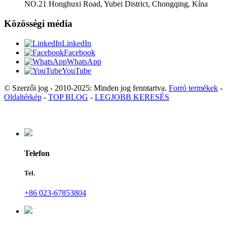
NO.21 Honghuxi Road, Yubei District, Chongqing, Kína
Közösségi média
LinkedIn
Facebook
WhatsApp
YouTube
© Szerzői jog - 2010-2025: Minden jog fenntartva.
Forró termékek
-
Oldaltérkép
-
TOP BLOG
-
LEGJOBB KERESÉS
Telefon
Tel.
+86 023-67853804