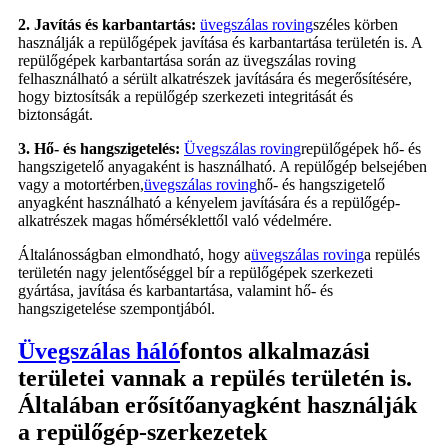
2. Javítás és karbantartás:
üvegszálas roving
széles körben
használják a repülőgépek javítása és karbantartása területén is. A
repülőgépek karbantartása során az üvegszálas roving
felhasználható a sérült alkatrészek javítására és megerősítésére,
hogy biztosítsák a repülőgép szerkezeti integritását és
biztonságát.
3. Hő- és hangszigetelés:
Üvegszálas roving
repülőgépek hő- és
hangszigetelő anyagaként is használható. A repülőgép belsejében
vagy a motortérben,
üvegszálas roving
hő- és hangszigetelő
anyagként használható a kényelem javítására és a repülőgép-
alkatrészek magas hőmérséklettől való védelmére.
Általánosságban elmondható, hogy a
üvegszálas roving
a repülés
területén nagy jelentőséggel bír a repülőgépek szerkezeti
gyártása, javítása és karbantartása, valamint hő- és
hangszigetelése szempontjából.
Üvegszálas háló
fontos alkalmazási
területei vannak a repülés területén is.
Általában erősítőanyagként használják
a repülőgép-szerkezetek