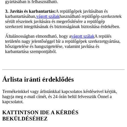
gyártásában is felhasználható.
3. Javítás és karbantartás:
A repülőgépek javításában és
karbantartásában,
vágott szálak
használható repülőgép-szerkezetek
sérült részeinek javítására és megerősítésére a repülőgép
szerkezeti integritásának és biztonságának biztosítása érdekében.
Általánosságban elmondható, hogy a
vágott szálak
A repülés
területén nagy jelentőséggel bír a repülőgépek szerkezetgyártása,
hőszigetelése és hangszigetelése, valamint javítása és
karbantartása szempontjából.
Árlista iránti érdeklődés
Termékeinkkel vagy árlistánkkal kapcsolatos kérdéseivel kérjük,
hagyja meg e-mail címét, és 24 órán belül felvesszük Önnel a
kapcsolatot.
KATTINTSON IDE A KÉRDÉS
BEKÜLDÉSÉHEZ