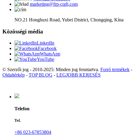
marketing@frp-cqdj.com
NO.21 Honghuxi Road, Yubei District, Chongqing, Kína
Közösségi média
LinkedIn
Facebook
WhatsApp
YouTube
© Szerzői jog - 2010-2025: Minden jog fenntartva.
Forró termékek
-
Oldaltérkép
-
TOP BLOG
-
LEGJOBB KERESÉS
Telefon
Tel.
+86 023-67853804