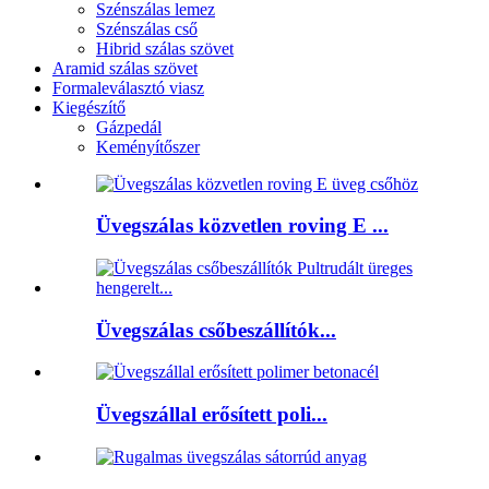
Szénszálas lemez
Szénszálas cső
Hibrid szálas szövet
Aramid szálas szövet
Formaleválasztó viasz
Kiegészítő
Gázpedál
Keményítőszer
Üvegszálas közvetlen roving E ...
Üvegszálas csőbeszállítók...
Üvegszállal erősített poli...