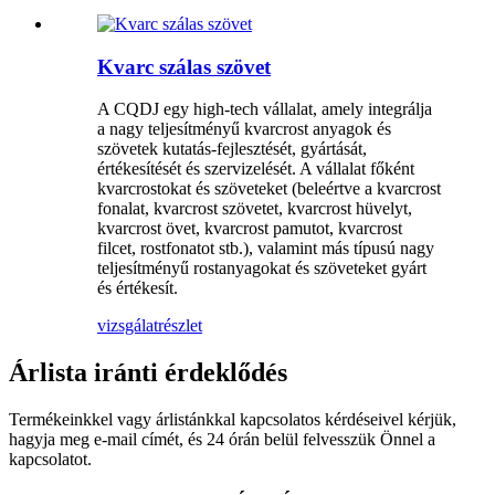
Kvarc szálas szövet
A CQDJ egy high-tech vállalat, amely integrálja
a nagy teljesítményű kvarcrost anyagok és
szövetek kutatás-fejlesztését, gyártását,
értékesítését és szervizelését. A vállalat főként
kvarcrostokat és szöveteket (beleértve a kvarcrost
fonalat, kvarcrost szövetet, kvarcrost hüvelyt,
kvarcrost övet, kvarcrost pamutot, kvarcrost
filcet, rostfonatot stb.), valamint más típusú nagy
teljesítményű rostanyagokat és szöveteket gyárt
és értékesít.
vizsgálat
részlet
Árlista iránti érdeklődés
Termékeinkkel vagy árlistánkkal kapcsolatos kérdéseivel kérjük,
hagyja meg e-mail címét, és 24 órán belül felvesszük Önnel a
kapcsolatot.