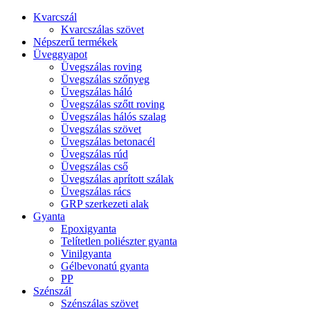
Kvarcszál
Kvarcszálas szövet
Népszerű termékek
Üveggyapot
Üvegszálas roving
Üvegszálas szőnyeg
Üvegszálas háló
Üvegszálas szőtt roving
Üvegszálas hálós szalag
Üvegszálas szövet
Üvegszálas betonacél
Üvegszálas rúd
Üvegszálas cső
Üvegszálas aprított szálak
Üvegszálas rács
GRP szerkezeti alak
Gyanta
Epoxigyanta
Telítetlen poliészter gyanta
Vinilgyanta
Gélbevonatú gyanta
PP
Szénszál
Szénszálas szövet