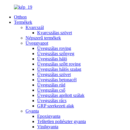
Otthon
Termékek
Kvarcszál
Kvarcszálas szövet
Népszerű termékek
Üveggyapot
Üvegszálas roving
Üvegszálas szőnyeg
Üvegszálas háló
Üvegszálas szőtt roving
Üvegszálas hálós szalag
Üvegszálas szövet
Üvegszálas betonacél
Üvegszálas rúd
Üvegszálas cső
Üvegszálas aprított szálak
Üvegszálas rács
GRP szerkezeti alak
Gyanta
Epoxigyanta
Telítetlen poliészter gyanta
Vinilgyanta