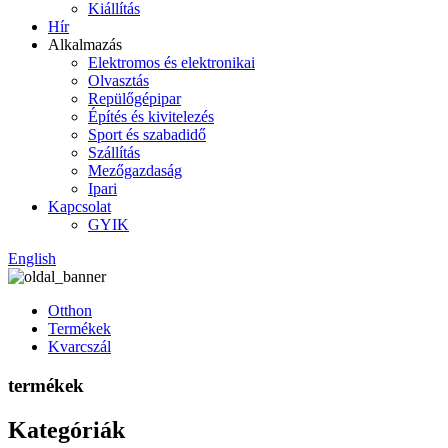
Kiállítás
Hír
Alkalmazás
Elektromos és elektronikai
Olvasztás
Repülőgépipar
Építés és kivitelezés
Sport és szabadidő
Szállítás
Mezőgazdaság
Ipari
Kapcsolat
GYIK
English
Otthon
Termékek
Kvarcszál
termékek
Kategóriák