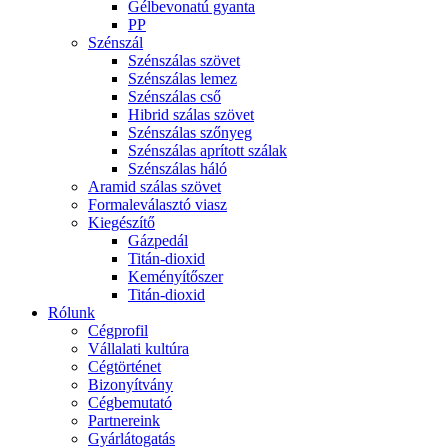
Gélbevonatú gyanta
PP
Szénszál
Szénszálas szövet
Szénszálas lemez
Szénszálas cső
Hibrid szálas szövet
Szénszálas szőnyeg
Szénszálas aprított szálak
Szénszálas háló
Aramid szálas szövet
Formaleválasztó viasz
Kiegészítő
Gázpedál
Titán-dioxid
Keményítőszer
Titán-dioxid
Rólunk
Cégprofil
Vállalati kultúra
Cégtörténet
Bizonyítvány
Cégbemutató
Partnereink
Gyárlátogatás