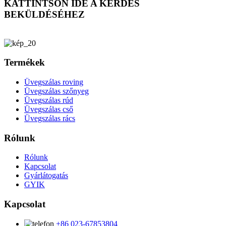
KATTINTSON IDE A KÉRDÉS
BEKÜLDÉSÉHEZ
Termékek
Üvegszálas roving
Üvegszálas szőnyeg
Üvegszálas rúd
Üvegszálas cső
Üvegszálas rács
Rólunk
Rólunk
Kapcsolat
Gyárlátogatás
GYIK
Kapcsolat
+86 023-67853804