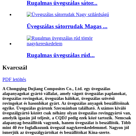
Rugalmas üvegszálas sátor...
Üvegszálas sátorrudak Magas ...
Rugalmas üvegszálas rúd...
Kvarcszál
PDF letöltés
A Chongqing Dujiang Composites Co., Ltd. egy üvegszálas
alapanyagokat gyártó vállalat, amely vágott üvegszálas paplanokat,
üvegszálas rovingokat, üvegszálas hálókat, üvegszálas szövésű
rovingokat és hasonlókat gyárt. Az üvegszálas anyagok beszállítóinak
egyike. Üvegszálas gyárunk Szecsuánban található. A számos kiváló
üvegszálgyártó között csak néhány olyan üvegszálas rovinggyártó van,
amelyik igazán jól teljesít, a CQDJ pedig ezek közé tartozik. Nemcsak
alapanyag-beszállítók vagyunk, hanem üvegszálat is beszállítók. Több
mint 40 éve foglalkozunk üvegszál nagykereskedelemmel. Nagyon jól
ismerjük az üvegszálgyártókat és beszállítókat Kína-szerte.