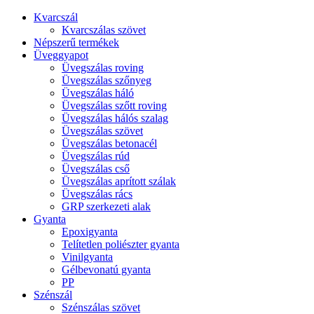
Kvarcszál
Kvarcszálas szövet
Népszerű termékek
Üveggyapot
Üvegszálas roving
Üvegszálas szőnyeg
Üvegszálas háló
Üvegszálas szőtt roving
Üvegszálas hálós szalag
Üvegszálas szövet
Üvegszálas betonacél
Üvegszálas rúd
Üvegszálas cső
Üvegszálas aprított szálak
Üvegszálas rács
GRP szerkezeti alak
Gyanta
Epoxigyanta
Telítetlen poliészter gyanta
Vinilgyanta
Gélbevonatú gyanta
PP
Szénszál
Szénszálas szövet