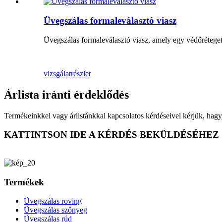
Üvegszálas formaleválasztó viasz
Üvegszálas formaleválasztó viasz, amely egy védőréteget h
vizsgálat
részlet
Árlista iránti érdeklődés
Termékeinkkel vagy árlistánkkal kapcsolatos kérdéseivel kérjük, hagy
KATTINTSON IDE A KÉRDÉS BEKÜLDÉSÉHEZ
Termékek
Üvegszálas roving
Üvegszálas szőnyeg
Üvegszálas rúd