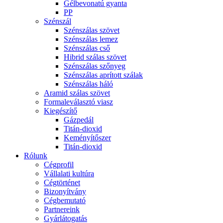
Gélbevonatú gyanta
PP
Szénszál
Szénszálas szövet
Szénszálas lemez
Szénszálas cső
Hibrid szálas szövet
Szénszálas szőnyeg
Szénszálas aprított szálak
Szénszálas háló
Aramid szálas szövet
Formaleválasztó viasz
Kiegészítő
Gázpedál
Titán-dioxid
Keményítőszer
Titán-dioxid
Rólunk
Cégprofil
Vállalati kultúra
Cégtörténet
Bizonyítvány
Cégbemutató
Partnereink
Gyárlátogatás