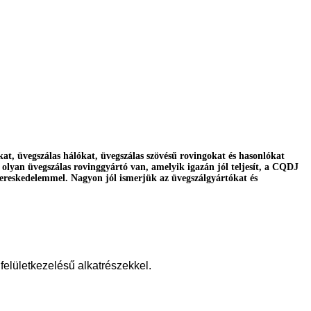
at, üvegszálas hálókat, üvegszálas szövésű rovingokat és hasonlókat
olyan üvegszálas rovinggyártó van, amelyik igazán jól teljesít, a CQDJ
kereskedelemmel. Nagyon jól ismerjük az üvegszálgyártókat és
 felületkezelésű alkatrészekkel
.