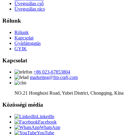
Üvegszálas cső
Üvegszálas rács
Rólunk
Rólunk
Kapcsolat
Gyárlátogatás
GYIK
Kapcsolat
+86 023-67853804
marketing@frp-cqdj.com
NO.21 Honghuxi Road, Yubei District, Chongqing, Kína
Közösségi média
LinkedIn
Facebook
WhatsApp
YouTube