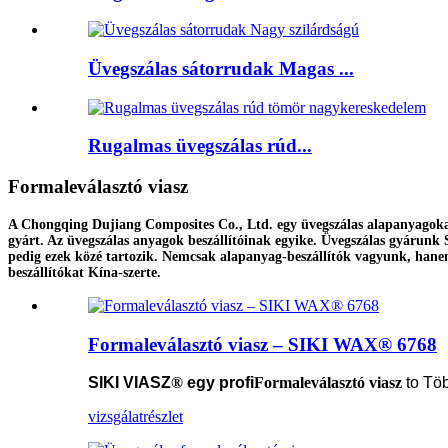
Üvegszálas sátorrudak Magas ...
Rugalmas üvegszálas rúd...
Formaleválasztó viasz
A Chongqing Dujiang Composites Co., Ltd. egy üvegszálas alapanyagokat 
gyárt. Az üvegszálas anyagok beszállítóinak egyike. Üvegszálas gyárunk 
pedig ezek közé tartozik. Nemcsak alapanyag-beszállítók vagyunk, hanem
beszállítókat Kína-szerte.
Formaleválasztó viasz – SIKI WAX® 6768
SIKI VIASZ
®
egy profi
Formaleválasztó viasz
to
Töb
vizsgálat
részlet