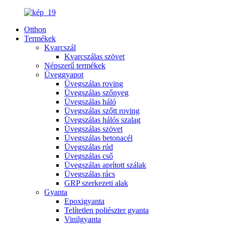
Otthon
Termékek
Kvarcszál
Kvarcszálas szövet
Népszerű termékek
Üveggyapot
Üvegszálas roving
Üvegszálas szőnyeg
Üvegszálas háló
Üvegszálas szőtt roving
Üvegszálas hálós szalag
Üvegszálas szövet
Üvegszálas betonacél
Üvegszálas rúd
Üvegszálas cső
Üvegszálas aprított szálak
Üvegszálas rács
GRP szerkezeti alak
Gyanta
Epoxigyanta
Telítetlen poliészter gyanta
Vinilgyanta