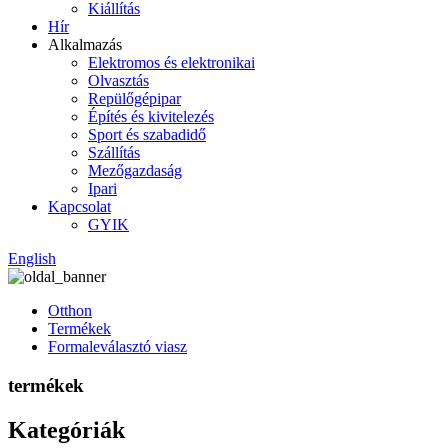
Kiállítás
Hír
Alkalmazás
Elektromos és elektronikai
Olvasztás
Repülőgépipar
Építés és kivitelezés
Sport és szabadidő
Szállítás
Mezőgazdaság
Ipari
Kapcsolat
GYIK
English
Otthon
Termékek
Formaleválasztó viasz
termékek
Kategóriák