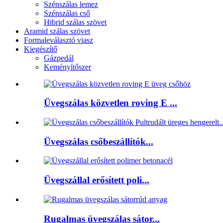
Szénszálas lemez
Szénszálas cső
Hibrid szálas szövet
Aramid szálas szövet
Formaleválasztó viasz
Kiegészítő
Gázpedál
Keményítőszer
Üvegszálas közvetlen roving E ...
Üvegszálas csőbeszállítók...
Üvegszállal erősített poli...
Rugalmas üvegszálas sátor...