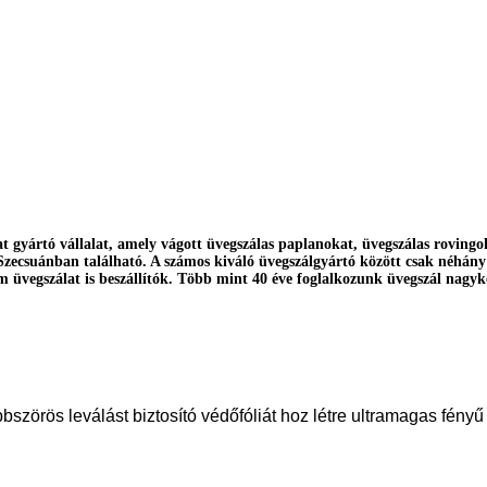
gyártó vállalat, amely vágott üvegszálas paplanokat, üvegszálas rovingok
Szecsuánban található. A számos kiváló üvegszálgyártó között csak néhány 
 üvegszálat is beszállítók. Több mint 40 éve foglalkozunk üvegszál nagy
bszörös leválást biztosító védőfóliát hoz létre ultramagas fényű